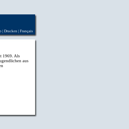
p
|
Drucken
|
Français
t 1969. Als
Jugendlichen aus
en